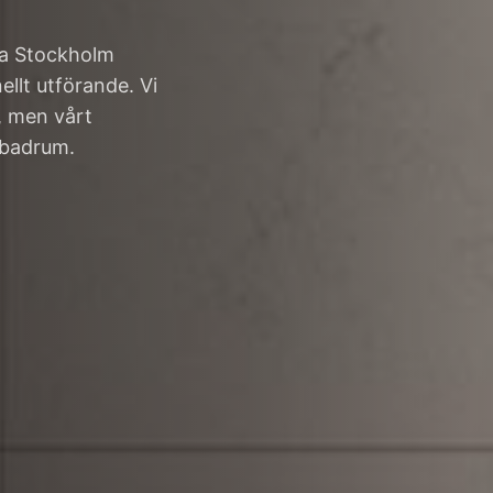
la Stockholm
llt utförande. Vi
, men vårt
 badrum.