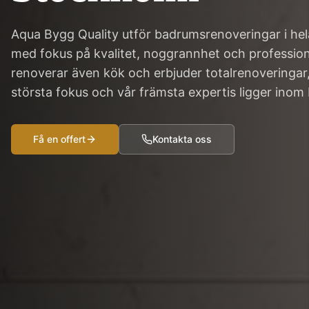
Aqua Bygg Quality utför badrumsrenoveringar i he
med fokus på kvalitet, noggrannhet och professione
renoverar även kök och erbjuder totalrenoveringar
största fokus och vår främsta expertis ligger inom
Få en offert
Kontakta oss